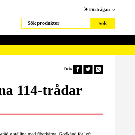
Förfrågan
Dela
ina 114-trådar
trådig stållina med fiberkärna. Godkänd för lyft.