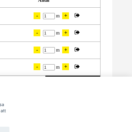
Antal
m
m
m
m
TILL FÖRFRÅGAN
ssa
att