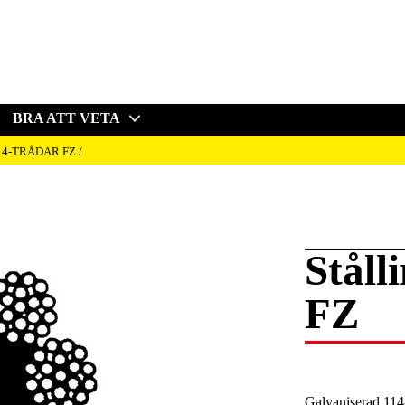
BRA ATT VETA
14-TRÅDAR FZ
Ståll
FZ
Galvaniserad 114-