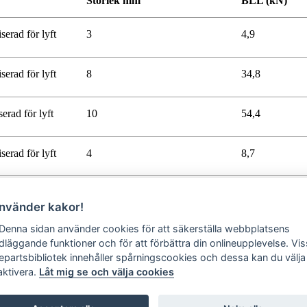
Storlek mm
BLL (kN)
serad för lyft
3
4,9
serad för lyft
8
34,8
serad för lyft
10
54,4
serad för lyft
4
8,7
använder kakor!
 Denna sidan använder cookies för att säkerställa webbplatsens
dläggande funktioner och för att förbättra din onlineupplevelse. Vi
jepartsbibliotek innehåller spårningscookies och dessa kan du välja 
aktivera.
Låt mig se och välja cookies