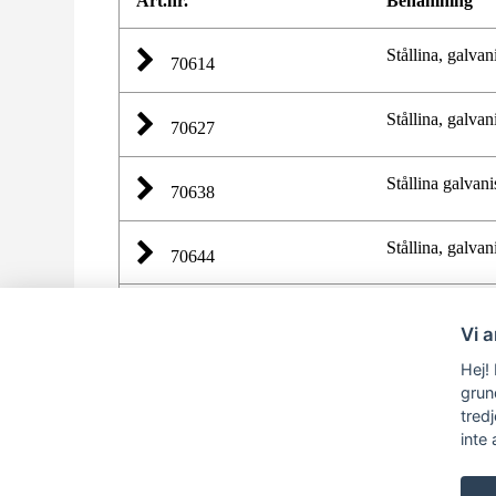
Art.nr.
Benämning
Stållina, galvani
70614
Stållina, galvani
70627
Stållina galvani
70638
Stållina, galvani
70644
Vi 
Hej!
grun
tred
inte 