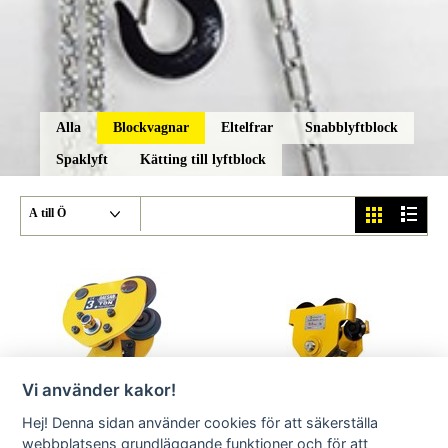
Alla
Blockvagnar
Eltelfrar
Snabblyftblock
Spaklyft
Kätting till lyftblock
Vi använder kakor!
Blockvagn standard
Blockvagn CST-Y4
Hej! Denna sidan använder cookies för att säkerställa
webbplatsens grundläggande funktioner och för att