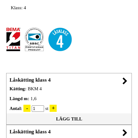
Klass: 4
Låskätting klass 4
Kätting:
BKM 4
Längd m:
1,6
Antal:
st
LÄGG TILL
Låskätting klass 4