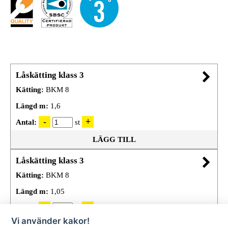
Låskätting klass 3
Kätting:
BKM 8
Längd m:
1,6
Antal:
st
LÄGG TILL
Låskätting klass 3
Kätting:
BKM 8
Längd m:
1,05
Antal:
st
Vi använder kakor!
LÄGG TILL